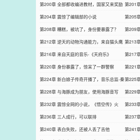
第200章 全部都收编进教材，国家又来奖励
第20
了？
第204章 震惊了编辑部的小说
第205
第208章 糟糕，被坑了，身份要暴露了？
第20
第212章 逆天的动物沟通能力，来自猫头鹰
第21
的祝福
第216章 来自天庭的音乐-《天府乐》
第217
第220章 身份暴露了，惊呆了一群警察
第22
第224章 新白娘子传奇开播了，音乐总监-秦
赏奖励
第22
远！
第228章 与海豚成为朋友，使用海豚音写
在海边
第22
歌？
第232章 震惊全网的小说，《悟空传》火
第23
了！
第236章 三人成行，可以联排
人被质
第23
第240章 表白失败，还被人丢了吉他
第24