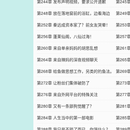
第244章 发布声明视频，要求公开道歉
第24
第248章 放在落地窗前的浴缸，边看海边
第24
浪？
第252章 秦远成资本家了？前女友哭晕！
第25
第256章 蓬莱仙阁，八仙过海！
《大鱼
第25
第260章 来自单亲妈妈的胡思乱想
第261
第264章 来自辣妈的深夜视频聊天
第26
第268章 给鱼做思想工作，另类的钓鱼法。
技能
第26
第272章 让粉丝们集体破防了
河》
第27
第276章 来自外网平台的特殊关注
第27
第280章 又有一条舔狗觉醒了？
第28
第284章 人生当中的第一部电影
第285
第288章 我只是不舔了而已，你哭什么？
第28