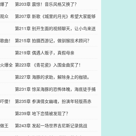
按爆了
第203章 震惊！音乐风格又换了？
运观众
第207章 新歌《城里的月光》希望大家能够
喜欢！
第211章 别开生面的视频聊天，让小鸟来送
新歌曲！
节日礼物
第215章 拍摄西游记，做驯猴技术顾问？
第219章 偶遇人贩子，真假母亲
次火爆全
第223章 《青花瓷》入围金曲奖了！
第227章 海豚的求助，解除身上的枷锁。
第231章 惊呆海豚的恐怖体魄，海底徒手捕
接吓傻！
鱼
第235章 参演倩女幽魂，扮演年轻版燕赤
霞？
第239章 地下恋情被发现了？
叫做王
第243章 发起一场世界吉尼斯记录挑战