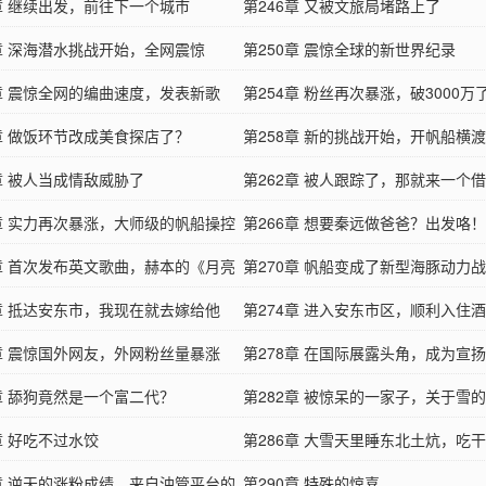
5章 继续出发，前往下一个城市
霏！
第246章 又被文旅局堵路上了
9章 深海潜水挑战开始，全网震惊
第250章 震惊全球的新世界纪录
3章 震惊全网的编曲速度，发表新歌
第254章 粉丝再次暴涨，破3000万
》！
7章 做饭环节改成美食探店了？
第258章 新的挑战开始，开帆船横
章 被人当成情敌威胁了
第262章 被人跟踪了，那就来一个
5章 实力再次暴涨，大师级的帆船操控
吧！
第266章 想要秦远做爸爸？出发咯！
9章 首次发布英文歌曲，赫本的《月亮
第270章 帆船变成了新型海豚动力
3章 抵达安东市，我现在就去嫁给他
歌《水手》发布！
第274章 进入安东市区，顺利入住
7章 震惊国外网友，外网粉丝量暴涨
第278章 在国际展露头角，成为宣
1章 舔狗竟然是一个富二代？
化的使者
第282章 被惊呆的一家子，关于雪
章 好吃不过水饺
《雪之梦》
第286章 大雪天里睡东北土炕，吃
9章 逆天的涨粉成绩，来自油管平台的
第290章 特殊的惊喜