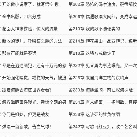
1章 开始做小说家了，就写悟空吧！
第202章 恐怖的码字速度，键盘都
章 全书出版，四六分成
第206章 偶遇歌唱大网红，变成幸
9章 蒙面大神求露脸，惊人的流量
了？
第210章 我的歌不随便卖的
3章 新收的徒儿，呼唤猫头鹰的方法
第214章 游花果山，品西游记，编
章 那有可能就是秦远
第218章 这猪八戒做定了
1章 都是在逃通缉犯，还有十万元的悬
第222章 见义勇为事迹曝光，又一
？
5章 开始强化嗅觉，糟糕的天气，被迫
网的秦大家
第226章 来自海洋生物的哀鸣声
露营
9章 跟着海豚去海底世界看看？
第230章 海豚坐骑，前往深海探险
3章 解救海豚事件曝光，震惊全网的男
第234章 有人闹事，一招制敌，直
疑了。
7章 你们是姐妹，但更是战友
第238章 这该死的胜负欲啊！
1章 弹唱一首新歌，告白气球！
第242章 写歌《红豆》，改个艺名