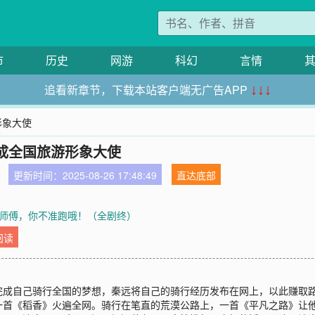
市
历史
网游
科幻
言情
追看新章节，下载本站客户端无广告APP
↓↓↓
形象大使
成全国旅游形象大使
更新时间：2025-08-26 17:48:49
直达底部
章 师傅，你不准跑哦！（全剧终）
阅读
完成自己骑行全国的梦想，秦远将自己的骑行经历发布在网上，以此赚取
一首《稻香》火遍全网。骑行在笔直的荒漠公路上，一首《平凡之路》让