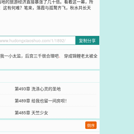
当地的旅游经济直接暴涨了几十倍。看着这一幕，所
远：这有何难？笔来，落霞与孤鹜齐飞，秋水共长天
复制分享
、
我一小太监，后宫三千很合理吧
、
穿成锦鲤老太被全
第493章 洗涤心灵的圣地
第489章 给我也留一间房呗！
第485章 天竺少女
倒序