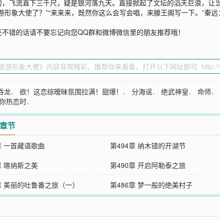
句，飞流直下三千尺，疑是银河落九天。直接掀起了文坛的滔天巨浪，让
游形象大使了？”“来来来，既然你这么会写会唱，来滕王阁写一下。”秦
还不错的话请不要忘记向您QQ群和微博微信里的朋友推荐哦！
吞龙
、
欲！这恋综暧昧氛围拉满！甜爆！
、
分海谣
、
绝武神皇
、
命师
你热恋时
、
2章节
章 一首藏语歌曲
第494章 纳木错的开湖节
章 喀纳斯之美
第490章 开启阿勒泰之旅
7章 美丽的吐鲁番之旅（一）
第486章 梦一般的绝美村子