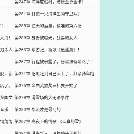
第247章 海洋度假村，赠送至尊金卡！
第251章 打造一只海洋生物守卫队？
了！
第255章 逆天的酒量，精准的第六感
渡大海！
第259章 身份被曝光，狂喜的女人
借刀杀人
第263章 东游记，新歌《逍遥游》！
第267章 行程被暴露了，粉丝准备堵路了！
战舰，新
第271章 吃瓜吃到自己头上了，赶紧骑车跑
酒店了。
路啊！
第275章 金曲奖颁奖典礼要开始了
扬龙国文
第279章 滑雪场的大无语事件
的音乐
第283章 华流才是最叼的
干锅兔兔
第287章 寒夜下的情歌-《认真的雪》
第291章 港岛新人，冷艳仙子王祖仙