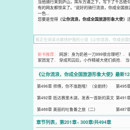
当他骑行来到庐山，挥斥方遒之下，写下了千古绝
有的网友都惊呆了。“说好的骑行流浪，你成全国旅
一色...
您要是觉得《
让你流浪，你成全国旅游形象大使
》
新书推荐：
网游：身为奶爸一刀999很合理吧？
、
家团宠了
、
穿成死囚后，小作精被大佬们疯抢
、
当
《让你流浪，你成全国旅游形象大使》最新1
第496章 师傅，你不准跑哦！（全剧终）
第495
第492章 抵达赛里木湖，发表一首新的英文
第491
歌
第488章 美丽的吐鲁番之旅（二）
第48
章节列表，第201章~ 300章/共494章