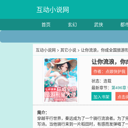
互动小说网
首页
玄幻
武侠
都
互动小说网
>
其它小说
> 让你流浪，你成全国旅游
让你流浪，你
作者：
点娘快护我
状态：连载
最新章节：
第496
加入书架
点击
简介：
穿越平行世界，秦远成为了一个骑行流浪者。为了
写诗。当他骑行来到一片稻田时，有感而发弹唱了