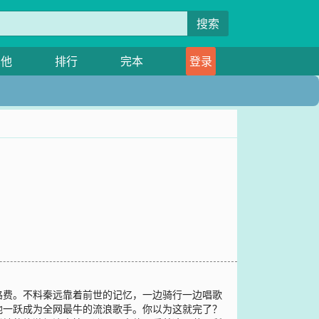
搜索
其他
排行
完本
登录
路费。不料秦远靠着前世的记忆，一边骑行一边唱歌
他一跃成为全网最牛的流浪歌手。你以为这就完了？