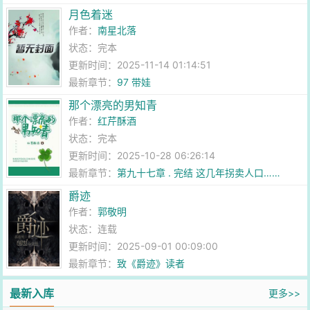
月色着迷
作者：
南星北落
状态：完本
更新时间：2025-11-14 01:14:51
最新章节：
97 带娃
那个漂亮的男知青
作者：
红芹酥酒
状态：完本
更新时间：2025-10-28 06:26:14
最新章节：
第九十七章 . 完结 这几年拐卖人口……
爵迹
作者：
郭敬明
状态：连载
更新时间：2025-09-01 00:09:00
最新章节：
致《爵迹》读者
最新入库
更多>>