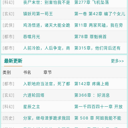
[科幻]
丧尸末世：别害怕我不是
第277章 飞机坠落
[玄幻]
什么好人
镇妖司第一苟王
第一卷 第42章 编了个女儿
[武侠]
鸡汤悟道，诸天大能全跪
国故事，虎妖全信了
第11章 两家死磕，我在旁
[都市]
了
吞噬月光
边吃瓜升级
第78章 罪魁祸首
[都市]
人前冷脸，人后争宠，商
第315章，他们背后还有
队他日日求复婚
人！
最新更新
更多>>
类别
书名
章节
[都市]
入职地府当法官，死了都
第142章 疼痛上瘾
[玄幻]
还要上班
六道轮回塔
第366章 ：好消息
[科幻]
星辰之主
第一千四百四十一章 开放
[历史]
分家，继母渣爹跪求我回
周（下）
第 508 章 阿姐我能不能