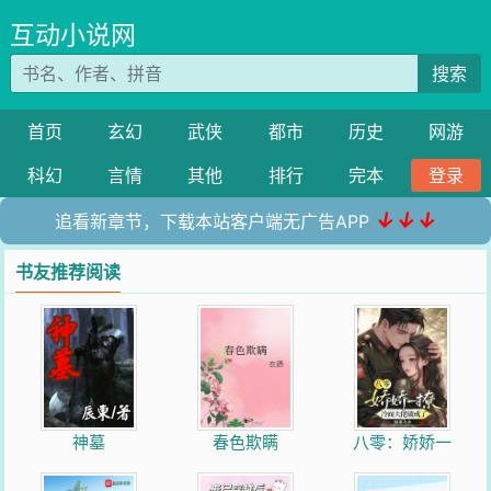
互动小说网
搜索
首页
玄幻
武侠
都市
历史
网游
科幻
言情
其他
排行
完本
登录
↓↓↓
追看新章节，下载本站客户端无广告APP
书友推荐阅读
神墓
春色欺瞒
八零：娇娇一
撩，冷面大佬破
戒了