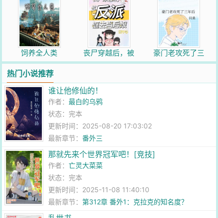
饲养全人类
丧尸穿越后，被
豪门老攻死了三
反派诓去当后娘
年后
热门小说推荐
谁让他修仙的！
作者：
最白的乌鸦
状态：完本
更新时间：2025-08-20 17:03:02
最新章节：
番外三
那就先来个世界冠军吧！[竞技]
作者：
亡灵大菜菜
状态：完本
更新时间：2025-11-08 11:40:10
最新章节：
第312章 番外1：克拉克的知名度？