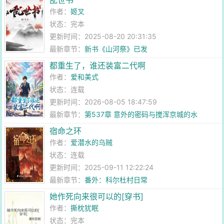
乱世书
作者：
姬叉
状态：完本
更新时间：2025-08-20 20:31:35
最新章节：
新书《山河祭》已发
都重生了，谁还装富二代啊
作者：
爱和美式
状态：连载
更新时间：2026-08-05 18:47:59
最新章节：
第537章 意外的密码与搅浑京城的水
宿命之环
作者：
爱潜水的乌贼
状态：连载
更新时间：2025-09-11 12:22:24
最新章节：
番外：科尔杜村日常
她作死向来很可以的[穿书]
作者：
撕枕犹眠
状态：完本