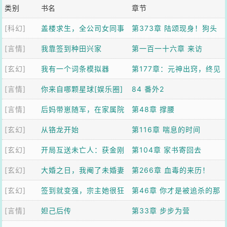
类别
书名
章节
[科幻]
盖楼求生，全公司女同事
第373章 陆颂现身！狗头
[言情]
求我带飞
我靠签到种田兴家
人？
第一百一十六章 来访
[玄幻]
我有一个词条模拟器
第177章：元神出窍，终见
[言情]
你来自哪颗星球[娱乐圈]
天刀
84 番外2
[言情]
后妈带崽随军，在家属院
第48章 撑腰
[玄幻]
成团宠了
从铬龙开始
第116章 喘息的时间
[玄幻]
开局互送未亡人：获金刚
第104章 家书寄回去
[玄幻]
不坏神功
大婚之日，我阉了未婚妻
第266章 血毒的来历！
[玄幻]
的白月光
签到就变强，宗主她很狂
第46章 你才是被追杀的那
[言情]
妲己后传
个
第33章 步步为营