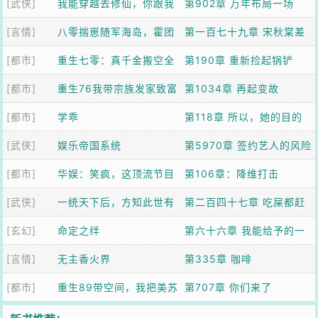
[武侠]
家
我能穿越去修仙，你跟我
也凑个热闹
第902章 万年布局一场
[言情]
分手？
八零揣崽随军海岛，霍团
空，幕后黑手气疯了！
第一百七十九章 宋秋棠差
[都市]
长沦陷了
重生七零：真千金搬空全
点流产?
第190章 重新捡起锅铲
[都市]
家去随军
重生76我带宗族发家致富
第1034章 再起变故
[都市]
学乖
第118章 所以，她的目的
[武侠]
娱乐帝国系统
是什么
第5970章 签约艺人的风险
[都市]
华娱：笑疯，这顶流节目
第106章：降维打击
[武侠]
效果爆炸
一统天下后，方知此世有
第二百四十七章 吃屎都赶
[玄幻]
仙
命定之绊
不上热乎的
第六十六章 我能给予的一
[言情]
无主香火界
些时间
第335章 咖啡
[都市]
重生89带空间，我把美苏
第707章 你们来了
搬空了