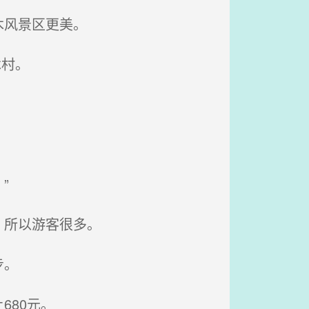
木风景区更美。
木村。
”
，所以游客很多。
步。
80元。