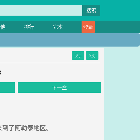
搜索
其他
排行
完本
登录
换手
关灯
》
下一章
来到了阿勒泰地区。