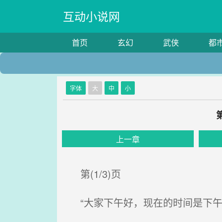
互动小说网
首页
玄幻
武侠
都
字体
大
中
小
上一章
第(1/3)页
“大家下午好，现在的时间是下午