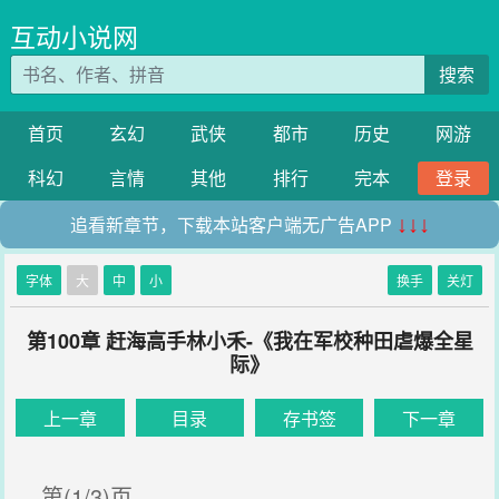
互动小说网
搜索
首页
玄幻
武侠
都市
历史
网游
科幻
言情
其他
排行
完本
登录
追看新章节，下载本站客户端无广告APP
↓↓↓
字体
大
中
小
换手
关灯
第100章 赶海高手林小禾-《我在军校种田虐爆全星
际》
上一章
目录
存书签
下一章
第(1/3)页