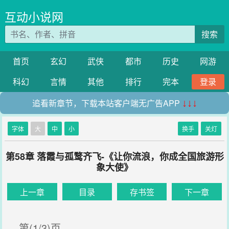
互动小说网
搜索
首页
玄幻
武侠
都市
历史
网游
科幻
言情
其他
排行
完本
登录
追看新章节，下载本站客户端无广告APP
↓↓↓
字体
大
中
小
换手
关灯
第58章 落霞与孤鹜齐飞-《让你流浪，你成全国旅游形
象大使》
上一章
目录
存书签
下一章
第(1/3)页