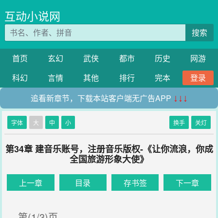
互动小说网
搜索
首页
玄幻
武侠
都市
历史
网游
科幻
言情
其他
排行
完本
登录
追看新章节，下载本站客户端无广告APP
↓↓↓
字体
大
中
小
换手
关灯
第34章 建音乐账号，注册音乐版权-《让你流浪，你成
全国旅游形象大使》
上一章
目录
存书签
下一章
第(1/3)页