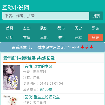
互动小说网
搜索
首页
玄幻
武侠
都市
历史
网游
科幻
言情
其他
排行
完本
登录
↓↓↓
追看新章节，下载本站客户端无广告APP
素年堇时-搜索结果(共2条记录)
[言情]渣女的本愿
作者：
素年堇时
状态：连载
更新时间：01-13 01:01:04
最新章节：
第160章
[武侠]重生之蛇蝎公主
作者：
素年堇时