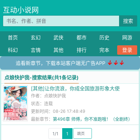
互动小说网
搜索
首页
玄幻
武侠
都市
历史
网游
科幻
言情
其他
排行
完本
登录
↓↓↓
追看新章节，下载本站客户端无广告APP
点娘快护我-搜索结果(共1条记录)
[其他]让你流浪，你成全国旅游形象大使
作者：
点娘快护我
状态：连载
更新时间：08-26 17:48:49
最新章节：
第496章 师傅，你不准跑哦！（全剧终）
1/1
1