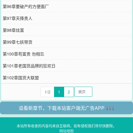
第96章要破产的方便面厂
第97章天降贵人
第98章炫富
第99章七妖带货
第100章苟富贵 勿相忘
第101章老国货品牌的狂欢日
第102章国货大联盟
1/2
1
2
追看新章节，下载本站客户端无广告APP
↓↓↓
本站所有收录的内容均来自互联网，如有侵权我们将尽快删除。
网站地图