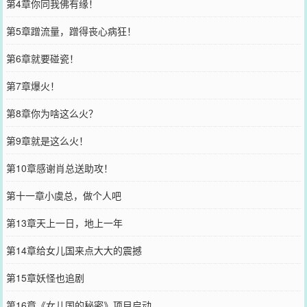
第4章你同我佛有缘！
第5章蹭流量，蹭得丧心病狂！
第6章就要碰瓷！
第7章爆火！
第8章你为啥这么火？
第9章就是这么火！
第10章感谢肖总送助攻！
第十一章小虞总，做个人吧
第13章天上一日，地上一年
第14章给女儿国来点大大的震撼
第15章妖怪也追剧
第16章《女儿国的秘密》项目启动