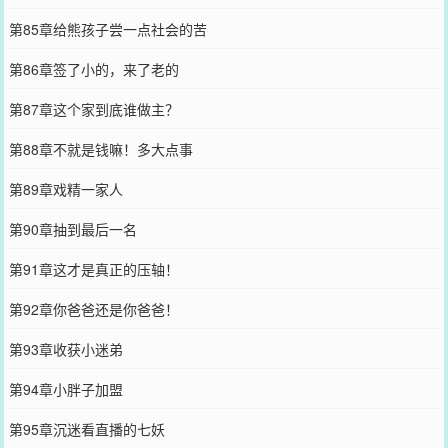
第85章给熊孩子尝一点社会的苦
第86章签了小的，来了老的
第87章这个家到底谁做主？
第88章不就是钱嘛！多大点事
第89章戏精一家人
第90章抽到最后一名
第91章这才是真正的压轴！
第92章你爸爸还是你爸爸！
第93章收获小迷弟
第94章小胖子加盟
第95章沉迷看直播的七妖