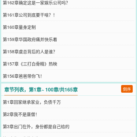
第162章确定这是一家娱乐公司吗？
第161章公司到底要干啥？！
第160章量身定制
第159章华国政府痛并快乐着
第158章虞总背后的人是谁？
第157章《三打白骨精》热映
第156章爸爸带你飞！
章节列表，第1章~ 100章/共165章
倒序
第1章回家继承家业，负债千万
第2章我不是唐僧！
第3章出门在外，身份都是自己给的