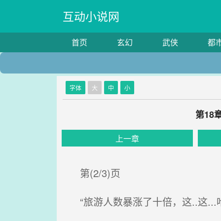
互动小说网
首页
玄幻
武侠
都
字体
大
中
小
第18
上一章
第(2/3)页
“旅游人数暴涨了十倍，这..这..