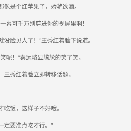
都像是个红苹果了，娇艳欲滴。
一幕可千万别剪进你的视屏里啊！
没脸见人了！”王秀红着脸下说道。
笑呢！”秦远略显尴尬的笑了笑。
，王秀红着脸立即转移话题。
才吃饭，这样子不好哦。
定要准点吃才行。”