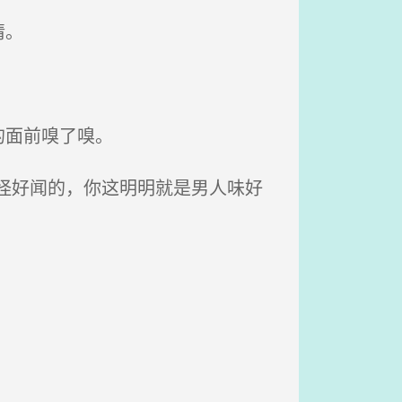
情。
的面前嗅了嗅。
怪好闻的，你这明明就是男人味好
。