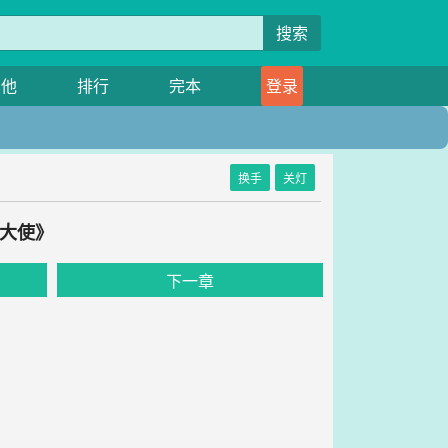
搜索
其他
排行
完本
登录
换手
关灯
象大使》
下一章