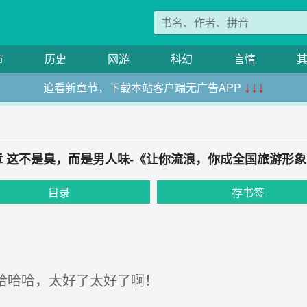
市
历史
网游
科幻
言情
追看新章节，下载本站客户端无广告APP
↓↓↓
章 这不是臭，而是男人味-《让你流浪，你成全国旅游形
目录
存书签
.哈哈哈，太好了太好了啊！